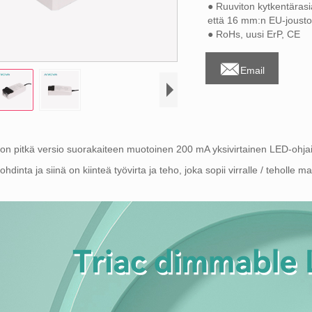
● Ruuviton kytkentärasia
että 16 mm:n EU-jousto
● RoHs, uusi ErP, CE

Email
n pitkä versio suorakaiteen muotoinen 200 mA yksivirtainen LED-ohjain, 
ohdinta ja siinä on kiinteä työvirta ja teho, joka sopii virralle / teholle ma