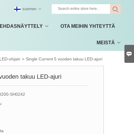
suomen
EHDASNÄYTTELY
OTA MEIHIN YHTEYTTÄ
MEISTÄ

LED-ohjain
>
Single Current 5 vuoden takuu LED-ajuri
 vuoden takuu LED-ajuri
0200-SH0242
u
ta