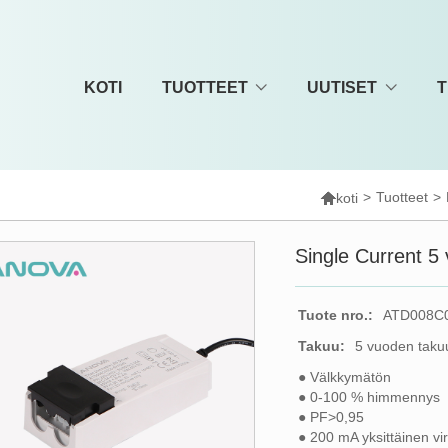
KOTI
TUOTTEET
UUTISET
T

>
Tuotteet
>
koti
Single Current 5
Tuote nro.:
ATD008C
Takuu:
5 vuoden taku
● Välkkymätön
● 0-100 % himmennys
● PF>0,95
● 200 mA yksittäinen vir