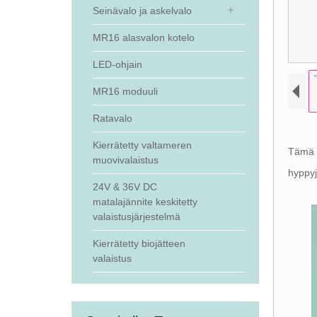
Seinävalo ja askelvalo
MR16 alasvalon kotelo
LED-ohjain
MR16 moduuli
Ratavalo
Kierrätetty valtameren
Tämä o
muovivalaistus
hyppyj
24V & 36V DC
matalajännite keskitetty
valaistusjärjestelmä
Kierrätetty biojätteen
valaistus