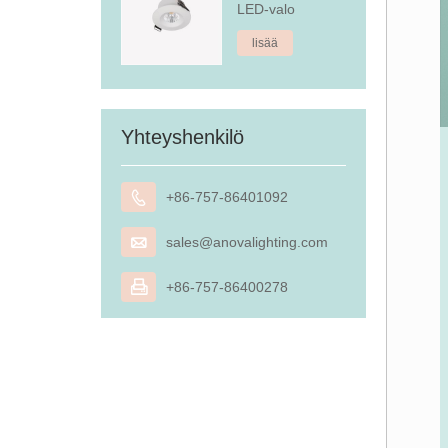
LED-valo
lisää
Yhteyshenkilö

+86-757-86401092

sales@anovalighting.com

+86-757-86400278