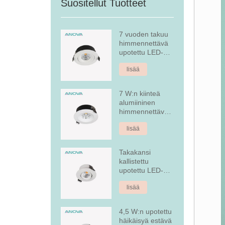
Suositellut Tuotteet
7 vuoden takuu
himmennettävä
upotettu LED-
alasvalo
lisää
7 W:n kiinteä
alumiininen
himmennettävä
upotettu LED-
lisää
alasvalo
Takakansi
kallistettu
upotettu LED-
alasvalo
lisää
4,5 W:n upotettu
häikäisyä estävä