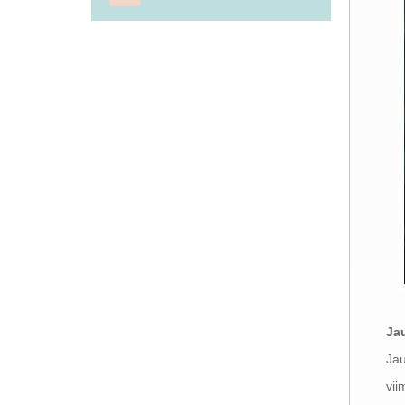
Ja
Jau
vii