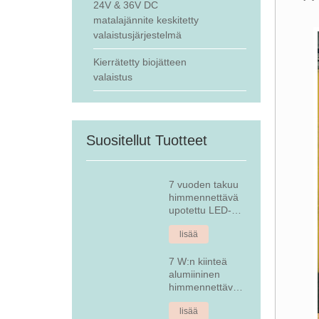
24V & 36V DC
matalajännite keskitetty
valaistusjärjestelmä
Kierrätetty biojätteen
valaistus
Suositellut Tuotteet
7 vuoden takuu
himmennettävä
upotettu LED-
alasvalo
lisää
7 W:n kiinteä
alumiininen
himmennettävä
upotettu LED-
lisää
alasvalo