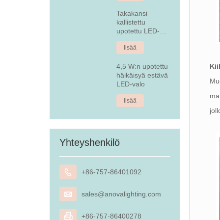
Takakansi
kallistettu
upotettu LED-
alasvalo
lisää
Kii
4,5 W:n upotettu
häikäisyä estävä
Muo
LED-valo
mat
lisää
jol
Yhteyshenkilö

+86-757-86401092

sales@anovalighting.com

+86-757-86400278