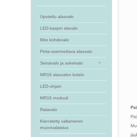
Upotettu alasvalo
LED-kaapin alavalo
Mini kohdevalo
Pinta-asennettava alasvalo
Seinävalo ja askelvalo
MR16 alasvalon kotelo
LED-ohjain
MR16 moduuli
Pa
Ratavalo
Pai
Kierrätetty valtameren
Muo
muovivalaistus
jäy