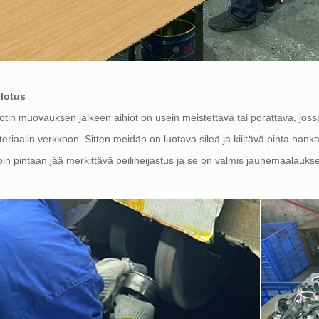
llotus
tin muovauksen jälkeen aihiot on usein meistettävä tai porattava, jos
eriaalin verkkoon. Sitten meidän on luotava sileä ja kiiltävä pinta hanka
loin pintaan jää merkittävä peiliheijastus ja se on valmis jauhemaalaukse