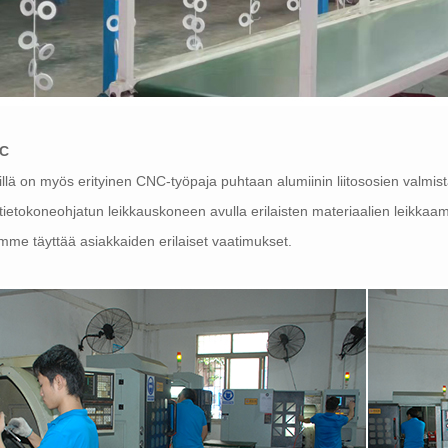
C
llä on myös erityinen CNC-työpaja puhtaan alumiinin liitososien valm
tietokoneohjatun leikkauskoneen avulla erilaisten materiaalien leikkaam
mme täyttää asiakkaiden erilaiset vaatimukset.