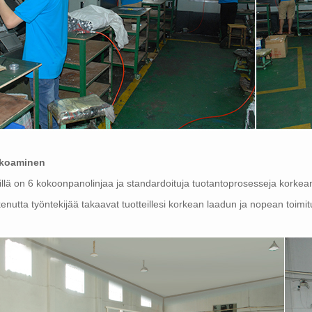
koaminen
llä on 6 kokoonpanolinjaa ja standardoituja tuotantoprosesseja korkea
enutta työntekijää takaavat tuotteillesi korkean laadun ja nopean toimi