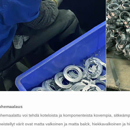
uhemaalaus
hemaalattu voi tehdä koteloista ja komponenteista kovempia, sitkeämpi
meistellyt värit ovat matta valkoinen ja matta balck, hiekkavalkoinen ja h