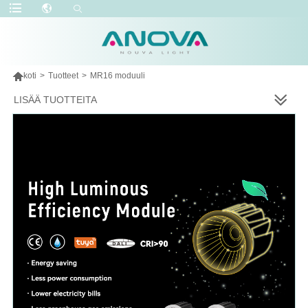

koti
>
Tuotteet
>
MR16 moduuli
LISÄÄ TUOTTEITA