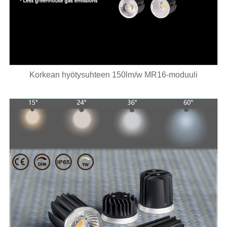
Korkean hyötysuhteen 150lm/w MR16-moduuli