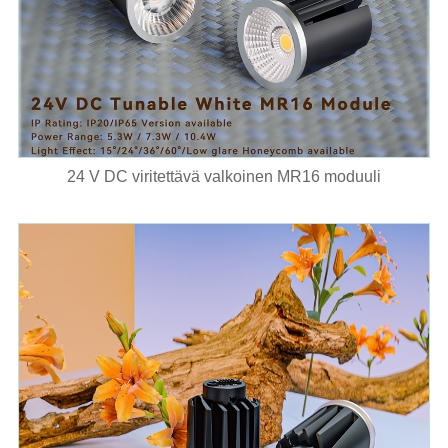
24 V DC viritettävä valkoinen MR16 moduuli