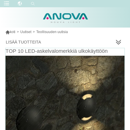

koti
>
Uutiset
>
Teollisuuden uutisia
LISÄÄ TUOTTEITA
TOP 10 LED-askelvalomerkkiä ulkokäyttöön