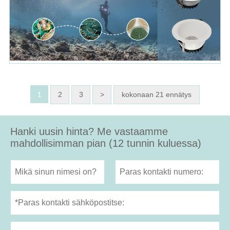
1
2
3
>
kokonaan 21 ennätys
Hanki uusin hinta? Me vastaamme
mahdollisimman pian (12 tunnin kuluessa)