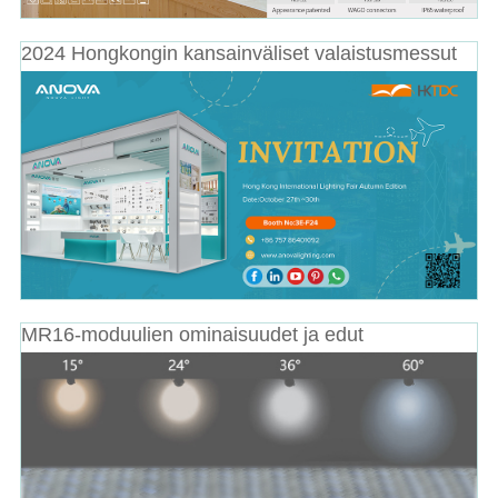
2024 Hongkongin kansainväliset valaistusmessut
MR16-moduulien ominaisuudet ja edut