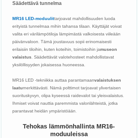
Säädettävä tunnelma
MR16 LED-moduulit
tarjoavat mahdollisuuden luoda
erityistä tunnelmaa mihin tahansa tilaan. Käyttäjät voivat
valita eri värilämpötiloja lämpimästä valkoisesta viileään
päivänvaloon. Tämä joustavuus sopii erinomaisesti
erilaisiin tiloihin, kuten koteihin, toimistoihin ja
museon
valaistus
. Säädettävät valotehosteet mahdollistavat
yksilöllisyyden jokaisessa huoneessa.
MR16 LED -tekniikka auttaa parantamaan
valaistuksen
laatu
merkittävästi. Nämä polttimot tarjoavat ylivertaisen
suorituskyvyn, olipa kyseessä raidevalot tai yleisvalaistus.
Ihmiset voivat nauttia paremmista valonlähteistä, jotka
parantavat heidän ympäristöään.
Tehokas lämmönhallinta MR16-
moduuleissa