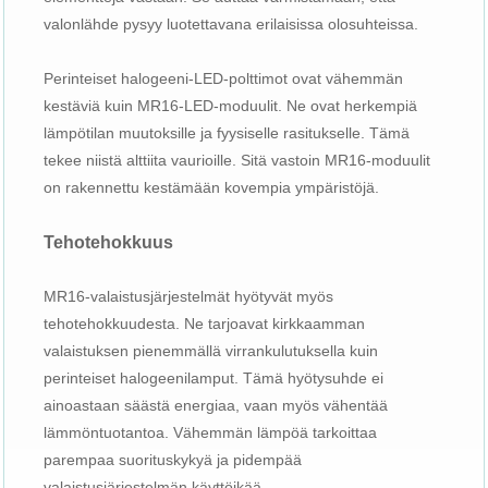
valonlähde pysyy luotettavana erilaisissa olosuhteissa.
Perinteiset halogeeni-LED-polttimot ovat vähemmän
kestäviä kuin MR16-LED-moduulit. Ne ovat herkempiä
lämpötilan muutoksille ja fyysiselle rasitukselle. Tämä
tekee niistä alttiita vaurioille. Sitä vastoin MR16-moduulit
on rakennettu kestämään kovempia ympäristöjä.
Tehotehokkuus
MR16-valaistusjärjestelmät hyötyvät myös
tehotehokkuudesta. Ne tarjoavat kirkkaamman
valaistuksen pienemmällä virrankulutuksella kuin
perinteiset halogeenilamput. Tämä hyötysuhde ei
ainoastaan ​​säästä energiaa, vaan myös vähentää
lämmöntuotantoa. Vähemmän lämpöä tarkoittaa
parempaa suorituskykyä ja pidempää
valaistusjärjestelmän käyttöikää.