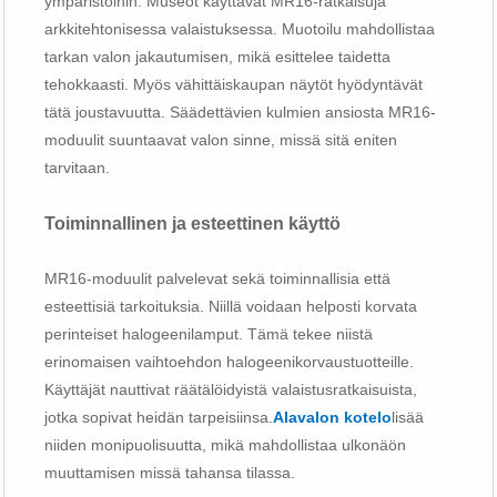
ympäristöihin. Museot käyttävät MR16-ratkaisuja
arkkitehtonisessa valaistuksessa. Muotoilu mahdollistaa
tarkan valon jakautumisen, mikä esittelee taidetta
tehokkaasti. Myös vähittäiskaupan näytöt hyödyntävät
tätä joustavuutta. Säädettävien kulmien ansiosta MR16-
moduulit suuntaavat valon sinne, missä sitä eniten
tarvitaan.
Toiminnallinen ja esteettinen käyttö
MR16-moduulit palvelevat sekä toiminnallisia että
esteettisiä tarkoituksia. Niillä voidaan helposti korvata
perinteiset halogeenilamput. Tämä tekee niistä
erinomaisen vaihtoehdon halogeenikorvaustuotteille.
Käyttäjät nauttivat räätälöidyistä valaistusratkaisuista,
jotka sopivat heidän tarpeisiinsa.
Alavalon kotelo
lisää
niiden monipuolisuutta, mikä mahdollistaa ulkonäön
muuttamisen missä tahansa tilassa.