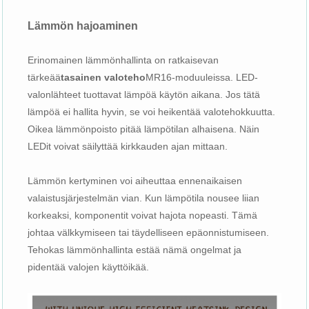
Lämmön hajoaminen
Erinomainen lämmönhallinta on ratkaisevan
tärkeää
tasainen valoteho
MR16-moduuleissa. LED-
valonlähteet tuottavat lämpöä käytön aikana. Jos tätä
lämpöä ei hallita hyvin, se voi heikentää valotehokkuutta.
Oikea lämmönpoisto pitää lämpötilan alhaisena. Näin
LEDit voivat säilyttää kirkkauden ajan mittaan.
Lämmön kertyminen voi aiheuttaa ennenaikaisen
valaistusjärjestelmän vian. Kun lämpötila nousee liian
korkeaksi, komponentit voivat hajota nopeasti. Tämä
johtaa välkkymiseen tai täydelliseen epäonnistumiseen.
Tehokas lämmönhallinta estää nämä ongelmat ja
pidentää valojen käyttöikää.