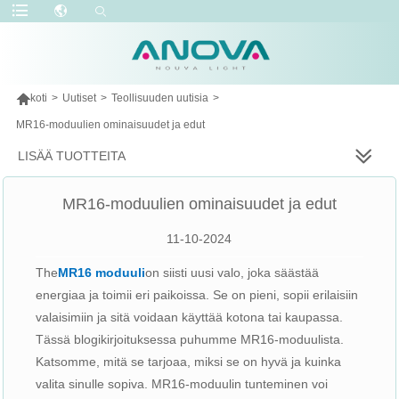

koti
>
Uutiset
>
Teollisuuden uutisia
>
MR16-moduulien ominaisuudet ja edut
LISÄÄ TUOTTEITA
MR16-moduulien ominaisuudet ja edut
11-10-2024
The
MR16 moduuli
on siisti uusi valo, joka säästää
energiaa ja toimii eri paikoissa. Se on pieni, sopii erilaisiin
valaisimiin ja sitä voidaan käyttää kotona tai kaupassa.
Tässä blogikirjoituksessa puhumme MR16-moduulista.
Katsomme, mitä se tarjoaa, miksi se on hyvä ja kuinka
valita sinulle sopiva. MR16-moduulin tunteminen voi