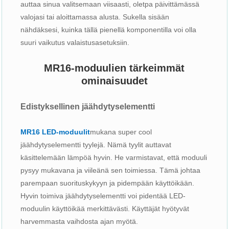
auttaa sinua valitsemaan viisaasti, oletpa päivittämässä
valojasi tai aloittamassa alusta. Sukella sisään
nähdäksesi, kuinka tällä pienellä komponentilla voi olla
suuri vaikutus valaistusasetuksiin.
MR16-moduulien tärkeimmät
ominaisuudet
Edistyksellinen jäähdytyselementti
MR16 LED-moduulit
mukana super cool
jäähdytyselementti tyylejä. Nämä tyylit auttavat
käsittelemään lämpöä hyvin. He varmistavat, että moduuli
pysyy mukavana ja viileänä sen toimiessa. Tämä johtaa
parempaan suorituskykyyn ja pidempään käyttöikään.
Hyvin toimiva jäähdytyselementti voi pidentää LED-
moduulin käyttöikää merkittävästi. Käyttäjät hyötyvät
harvemmasta vaihdosta ajan myötä.