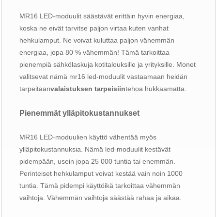
MR16 LED-moduulit säästävät erittäin hyvin energiaa,
koska ne eivät tarvitse paljon virtaa kuten vanhat
hehkulamput. Ne voivat kuluttaa paljon vähemmän
energiaa, jopa 80 % vähemmän! Tämä tarkoittaa
pienempiä sähkölaskuja kotitalouksille ja yrityksille. Monet
valitsevat nämä mr16 led-moduulit vastaamaan heidän
tarpeitaan
valaistuksen tarpeisiin
tehoa hukkaamatta.
Pienemmät ylläpitokustannukset
MR16 LED-moduulien käyttö vähentää myös
ylläpitokustannuksia. Nämä led-moduulit kestävät
pidempään, usein jopa 25 000 tuntia tai enemmän.
Perinteiset hehkulamput voivat kestää vain noin 1000
tuntia. Tämä pidempi käyttöikä tarkoittaa vähemmän
vaihtoja. Vähemmän vaihtoja säästää rahaa ja aikaa.