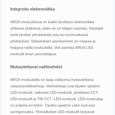
Integroitu elektroniikka
MR16-moduuleissa on kaikki tarvittava elektroniikka
yhdessä yksikössä, joten ne on helppo asentaa. Käyttäjät
eivät tarvitse ylimääräisiä osia tai monimutkaisia ​​
johdotuksia. Valaistuksen asentaminen on nopeaa ja
helppoa näillä moduuleilla. Voit asentaa MR16 LED-
moduulit ilman ammattiapua.
Mukautettavat vaihtoehdot
MR16-moduuleilla on laaja valikoima mukautettavia
valaistusvaihtoehtoja. Vaihtoehtoja ovat täyden spektrin
LED-moduulit, valkoiset LED-moduulit, yksittäiset CCT-
LED-moduulit ja TRI CCT -LED-moduulit. LED-moduuleja
on erilaisia ​​eri töihin. Täyden spektrin valot ovat kuin
auringonvaloa. Yksivalkoiset LED-moduulit tarjoavat