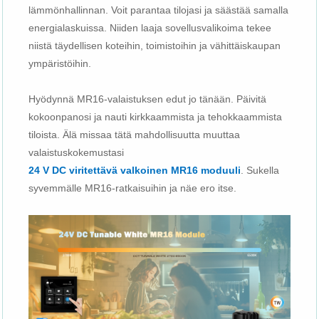
lämmönhallinnan. Voit parantaa tilojasi ja säästää samalla
energialaskuissa. Niiden laaja sovellusvalikoima tekee
niistä täydellisen koteihin, toimistoihin ja vähittäiskaupan
ympäristöihin.
Hyödynnä MR16-valaistuksen edut jo tänään. Päivitä
kokoonpanosi ja nauti kirkkaammista ja tehokkaammista
tiloista. Älä missaa tätä mahdollisuutta muuttaa
valaistuskokemustasi
24 V DC viritettävä valkoinen MR16 moduuli
. Sukella
syvemmälle MR16-ratkaisuihin ja näe ero itse.