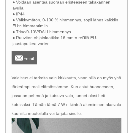
● Voidaan asentaa suoraan eristeeseen takakannen
avulla
● IP44
● Välkkymätön, 0-100 % himmennys, sopii lähes kaikkiin
EU:n himmentimiin
● Triac/0-10V/DALI himmennys
● Ruuviton ohjainlaatikko 16 mm:n rei'illä EU-
joustoputkea varten

Email
Valaistus ei tarkoita vain kirkkautta, vaan sillä on myös yhä
tärkeämpi rooli elämässämme. Kun astut huoneeseen,
jossa on pehmeä ja kutsuva valo, tunnet olosi heti
kotoisaksi. Tämän tämä 7 W:n kiinteä alumiininen alasvalo
kauniilla muotoilulla voi tarjota sinulle.