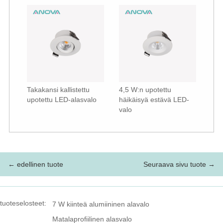
Takakansi kallistettu
4,5 W:n upotettu
upotettu LED-alasvalo
häikäisyä estävä LED-
valo
← edellinen tuote
Seuraava sivu tuote →
tuoteselosteet:
7 W kiinteä alumiininen alavalo
Matalaprofiilinen alasvalo