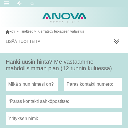

koti
>
Tuotteet
>
Kierrätetty biojätteen valaistus
LISÄÄ TUOTTEITA
Hanki uusin hinta? Me vastaamme
mahdollisimman pian (12 tunnin kuluessa)