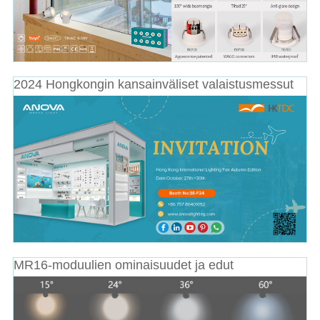
2024 Hongkongin kansainväliset valaistusmessut
MR16-moduulien ominaisuudet ja edut