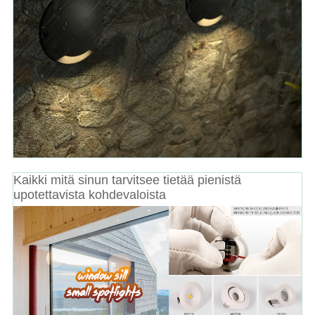
Kaikki mitä sinun tarvitsee tietää pienistä
upotettavista kohdevaloista