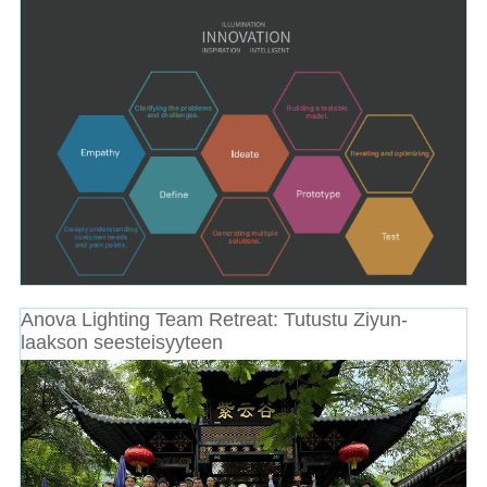
Anova Lighting Team Retreat: Tutustu Ziyun-
laakson seesteisyyteen