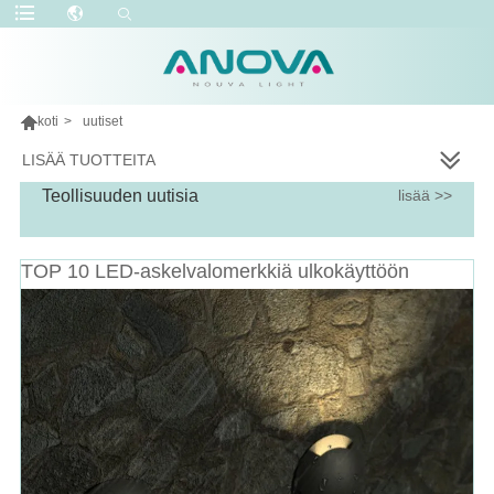

koti
>
uutiset
LISÄÄ TUOTTEITA
Teollisuuden uutisia
lisää >>
TOP 10 LED-askelvalomerkkiä ulkokäyttöön