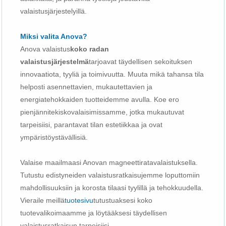
valaistusjärjestelyillä.
Miksi valita Anova?
Anova valaistus
koko radan
valaistusjärjestelmä
tarjoavat täydellisen sekoituksen
innovaatiota, tyyliä ja toimivuutta. Muuta mikä tahansa tila
helposti asennettavien, mukautettavien ja
energiatehokkaiden tuotteidemme avulla. Koe ero
pienjännitekiskovalaisimissamme, jotka mukautuvat
tarpeisiisi, parantavat tilan estetiikkaa ja ovat
ympäristöystävällisiä.
Valaise maailmaasi Anovan magneettiratavalaistuksella.
Tutustu edistyneiden valaistusratkaisujemme loputtomiin
mahdollisuuksiin ja korosta tilaasi tyylillä ja tehokkuudella.
Vieraile meillä
tuotesivu
tutustuaksesi koko
tuotevalikoimaamme ja löytääksesi täydellisen
valaistusratkaisun tarpeisiisi.