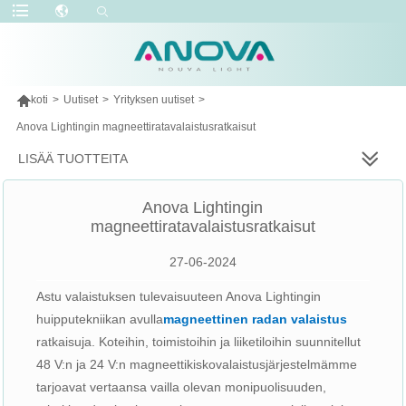

koti
>
Uutiset
>
Yrityksen uutiset
>
Anova Lightingin magneettiratavalaistusratkaisut
LISÄÄ TUOTTEITA
Anova Lightingin
magneettiratavalaistusratkaisut
27-06-2024
Astu valaistuksen tulevaisuuteen Anova Lightingin
huipputekniikan avulla
magneettinen radan valaistus
ratkaisuja. Koteihin, toimistoihin ja liiketiloihin suunnitellut
48 V:n ja 24 V:n magneettikiskovalaistusjärjestelmämme
tarjoavat vertaansa vailla olevan monipuolisuuden,