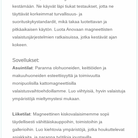
kestämään. Ne käyvät läpi tiukat testaukset, jotta ne
täyttävät korkeimmat turvallisuus- ja
suorituskykystandardit, mikä takaa luotettavan ja
pitkäaikaisen käytön. Luota Anovaan magneettisten
valaistusjärjestelmien ratkaisuissa, jotka kestävät ajan
kokeen.
Sovellukset:
Asuintilat
: Paranna olohuoneiden, keittiöiden ja
makuuhuoneiden esteettisyyttä ja toimivuutta
monipuolisilla kattomagneettisilla
valaistusvaihtoehdoillamme. Luo viihtyisiä, hyvin valaistuja
ympäristöjä mieltymystesi mukaan.
Liiketilat
: Magneettinen kiskovalaisimemme sopii
täydellisesti vähittäiskauppoihin, toimistoihin ja
gallerioihin. Luo kiehtovia ympäristöjä, jotka houkuttelevat
asiakkaita, ja paranna työtiloja joustavilla