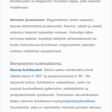
tehokkuuden ja eleganssin muuttaen tapaa, jolla valaistat
maailmaasi.
Verraton joustavuus
: Magneettinen radan valaistus
tarjoaa äärimmäistä joustavuutta. Asenna, säädä ja säädä
valaistus helposti tarpeidesi mukaan. Halusitpa sitten
korostaa taidetta, keskittyä tiettyihin tehtäväalueisiin tai
luoda rentouttavan tunnelman, magneettiset ratavalot
voidaan räätälöidä vaivattomasti.
Monipuolinen tuotevalikoima:
Seuraa kohdevalot
: Nämä raidan kohdevalot voivat
säätää tasoa 0–355° ja pystysuunnassa 0–90°. Ne
tarjoavat tarkan, kohdistetun valaistuksen, joten ne
sopivat ihanteellisesti gallerioihin, esittelytiloihin ja
yksityiskohtaisiin työalueisiin. Perinteisen alumiinikotelon
lisäksi olemme kehittäneet myös
ympäristöystävällinen
muovikotelo, joka on valmistettu merestä peräisin olevista