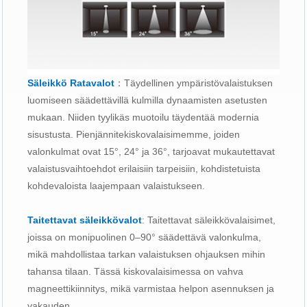
Säleikkö Ratavalot
：Täydellinen ympäristövalaistuksen
luomiseen säädettävillä kulmilla dynaamisten asetusten
mukaan. Niiden tyylikäs muotoilu täydentää modernia
sisustusta. Pienjännitekiskovalaisimemme, joiden
valonkulmat ovat 15°, 24° ja 36°, tarjoavat mukautettavat
valaistusvaihtoehdot erilaisiin tarpeisiin, kohdistetuista
kohdevaloista laajempaan valaistukseen.
Taitettavat säleikkövalot
: Taitettavat säleikkövalaisimet,
joissa on monipuolinen 0–90° säädettävä valonkulma,
mikä mahdollistaa tarkan valaistuksen ohjauksen mihin
tahansa tilaan. Tässä kiskovalaisimessa on vahva
magneettikiinnitys, mikä varmistaa helpon asennuksen ja
vakauden.