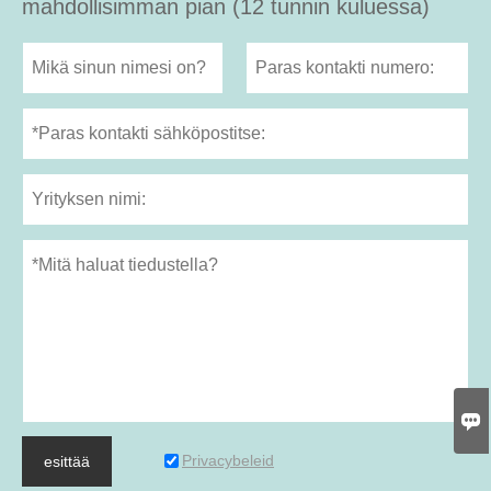
mahdollisimman pian (12 tunnin kuluessa)

Privacybeleid
esittää