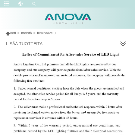

koti
>
meistä
>
tiimipalvelu
LISÄÄ TUOTTEITA