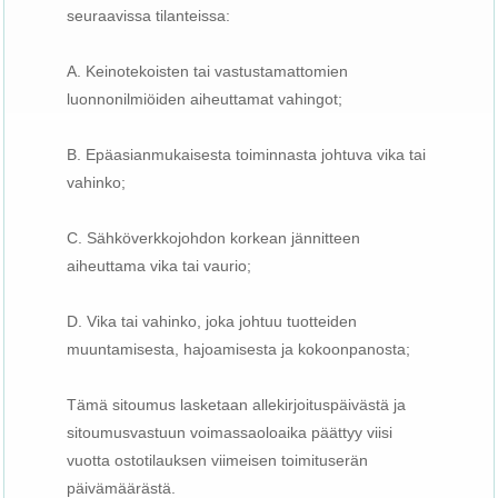
seuraavissa tilanteissa:
A. Keinotekoisten tai vastustamattomien
luonnonilmiöiden aiheuttamat vahingot;
B. Epäasianmukaisesta toiminnasta johtuva vika tai
vahinko;
C. Sähköverkkojohdon korkean jännitteen
aiheuttama vika tai vaurio;
D. Vika tai vahinko, joka johtuu tuotteiden
muuntamisesta, hajoamisesta ja kokoonpanosta;
Tämä sitoumus lasketaan allekirjoituspäivästä ja
sitoumusvastuun voimassaoloaika päättyy viisi
vuotta ostotilauksen viimeisen toimituserän
päivämäärästä.