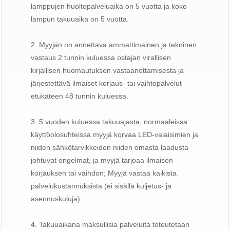
lamppujen huoltopalveluaika on 5 vuotta ja koko
lampun takuuaika on 5 vuotta.
2. Myyjän on annettava ammattimainen ja tekninen
vastaus 2 tunnin kuluessa ostajan virallisen
kirjallisen huomautuksen vastaanottamisesta ja
järjestettävä ilmaiset korjaus- tai vaihtopalvelut
etukäteen 48 tunnin kuluessa.
3. 5 vuoden kuluessa takuuajasta, normaaleissa
käyttöolosuhteissa myyjä korvaa LED-valaisimien ja
niiden sähkötarvikkeiden niiden omasta laadusta
johtuvat ongelmat, ja myyjä tarjoaa ilmaisen
korjauksen tai vaihdon; Myyjä vastaa kaikista
palvelukustannuksista (ei sisällä kuljetus- ja
asennuskuluja).
4. Takuuaikana maksullisia palveluita toteutetaan