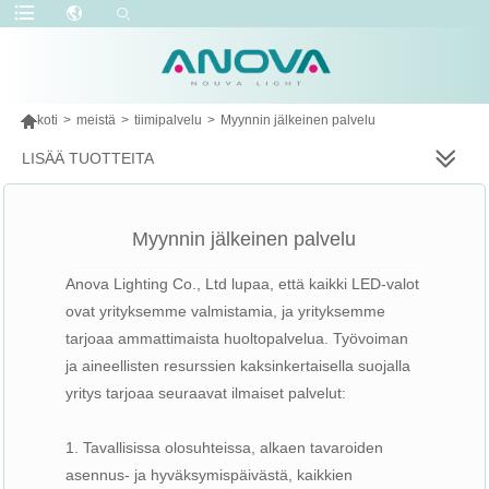

koti
>
meistä
>
tiimipalvelu
>
Myynnin jälkeinen palvelu
LISÄÄ TUOTTEITA
Myynnin jälkeinen palvelu
Anova Lighting Co., Ltd lupaa, että kaikki LED-valot
ovat yrityksemme valmistamia, ja yrityksemme
tarjoaa ammattimaista huoltopalvelua. Työvoiman
ja aineellisten resurssien kaksinkertaisella suojalla
yritys tarjoaa seuraavat ilmaiset palvelut:
1. Tavallisissa olosuhteissa, alkaen tavaroiden
asennus- ja hyväksymispäivästä, kaikkien