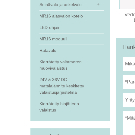
Seinävalo ja askelvalo
Vede
MR16 alasvalon kotelo
LED-ohjain
MR16 moduuli
Hank
Ratavalo
Kierrätetty valtameren
muovivalaistus
24V & 36V DC
matalajännite keskitetty
valaistusjärjestelmä
Kierrätetty biojätteen
valaistus