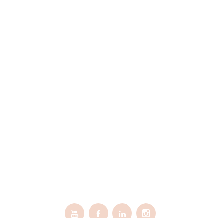



