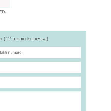
LED-
 (12 tunnin kuluessa)