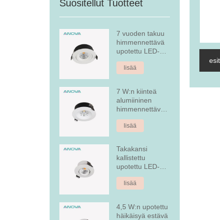
Suositellut Tuotteet
7 vuoden takuu
himmennettävä
upotettu LED-
alasvalo
esi
lisää
7 W:n kiinteä
alumiininen
himmennettävä
upotettu LED-
lisää
alasvalo
Takakansi
kallistettu
upotettu LED-
alasvalo
lisää
4,5 W:n upotettu
häikäisyä estävä