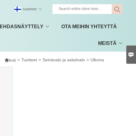
suomen
EHDASNÄYTTELY
OTA MEIHIN YHTEYTTÄ
MEISTÄ


>
Tuotteet
>
Seinävalo ja askelvalo
>
Ulkona
koti