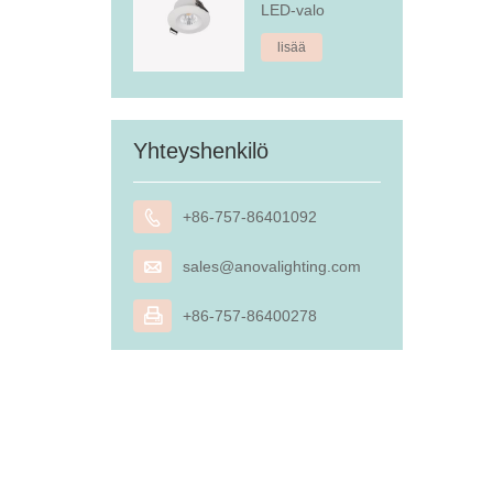
LED-valo
lisää
Yhteyshenkilö

+86-757-86401092

sales@anovalighting.com

+86-757-86400278