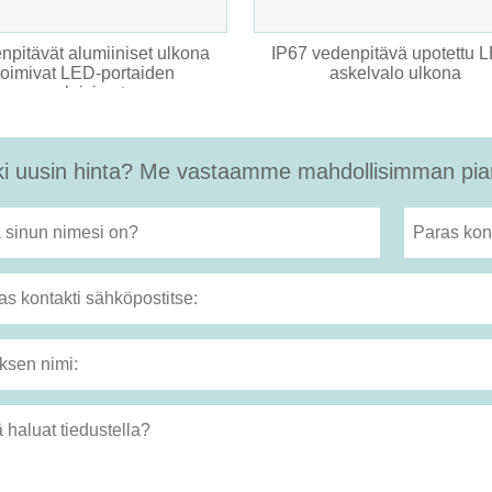
npitävät alumiiniset ulkona
IP67 vedenpitävä upotettu 
toimivat LED-portaiden
askelvalo ulkona
valaisimet
i uusin hinta? Me vastaamme mahdollisimman pian