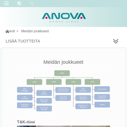

koti
>
Meidän joukkueet
LISÄÄ TUOTTEITA
Meidän joukkueet
T&K-tiimi