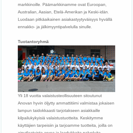
markkinoille. Päämarkkinamme ovat Euroopan,
Australian, Aasian, Etelä-Amerikan ja Keski-idän.
Luodaan pitkäaikainen asiakastyytyväisyys hyvällä
ennakko- ja jälkimyyntipalvelulla sinulle.
Tuotantoryhmä
Yli 18 vuotta valaistusteollisuuteen sitoutunut
Anovan hyvin öljytty ammattitiimi valmistaa jokaisen
lampun taidokkaasti tarjotakseen asiakkaille
kilpailukykyisiä valaistustuotteita. Keskitymme
käyttäjien tarpeisiin ja tarjoamme tuotteita, joilla on
ainutlaatuista arvoa ja laadukkaita palveluita.