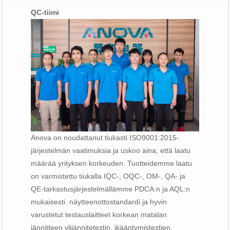
QC-tiimi
Anova on noudattanut tiukasti ISO9001:2015-
järjestelmän vaatimuksia ja uskoo aina, että laatu
määrää yrityksen korkeuden. Tuotteidemme laatu
on varmistettu tiukalla IQC-, OQC-, OM-, QA- ja
QE-tarkastusjärjestelmällämme PDCA:n ja AQL:n
mukaisesti. näytteenottostandardi ja hyvin
varustetut testauslaitteet korkean matalan
jännitteen ylijännitetestin, ikääntymistestien,