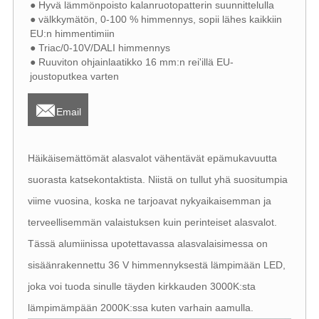
● Hyvä lämmönpoisto kalanruotopatterin suunnittelulla
● välkkymätön, 0-100 % himmennys, sopii lähes kaikkiin
EU:n himmentimiin
● Triac/0-10V/DALI himmennys
● Ruuviton ohjainlaatikko 16 mm:n rei'illä EU-
joustoputkea varten

Email
Häikäisemättömät alasvalot vähentävät epämukavuutta
suorasta katsekontaktista. Niistä on tullut yhä suositumpia
viime vuosina, koska ne tarjoavat nykyaikaisemman ja
terveellisemmän valaistuksen kuin perinteiset alasvalot.
Tässä alumiinissa upotettavassa alasvalaisimessa on
sisäänrakennettu 36 V himmennyksestä lämpimään LED,
joka voi tuoda sinulle täyden kirkkauden 3000K:sta
lämpimämpään 2000K:ssa kuten varhain aamulla.