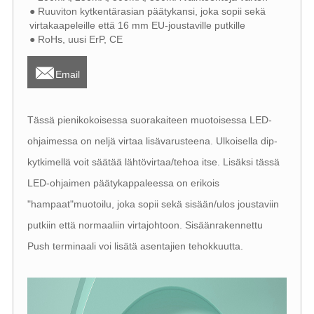
● Ruuviton kytkentärasian päätykansi, joka sopii sekä
virtakaapeleille että 16 mm EU-joustaville putkille
● RoHs, uusi ErP, CE

Email
Tässä pienikokoisessa suorakaiteen muotoisessa LED-
ohjaimessa on neljä virtaa lisävarusteena. Ulkoisella dip-
kytkimellä voit säätää lähtövirtaa/tehoa itse. Lisäksi tässä
LED-ohjaimen päätykappaleessa on erikois
"hampaat"muotoilu, joka sopii sekä sisään/ulos joustaviin
putkiin että normaaliin virtajohtoon. Sisäänrakennettu
Push terminaali voi lisätä asentajien tehokkuutta.