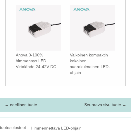
Anova 0-100%
Valkoinen kompaktin
himmennys LED
kokoinen
Virtalähde 24-42V DC
suorakulmainen LED-
ohjain
← edellinen tuote
Seuraava sivu tuote →
tuoteselosteet:
Himmennettävä LED-ohjain