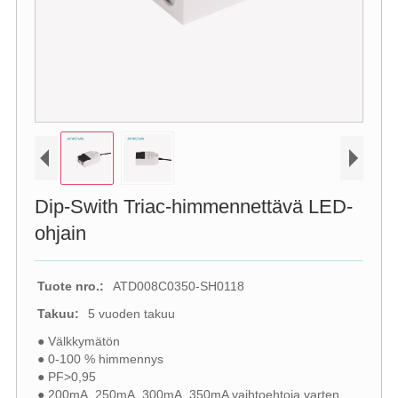
Dip-Swith Triac-himmennettävä LED-
ohjain
Tuote nro.:
ATD008C0350-SH0118
Takuu:
5 vuoden takuu
● Välkkymätön
● 0-100 % himmennys
● PF>0,95
● 200mA, 250mA, 300mA, 350mA vaihtoehtoja varten