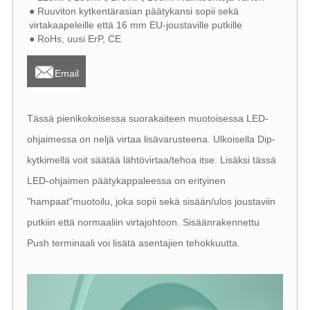
● Ruuviton kytkentärasian päätykansi sopii sekä
virtakaapeleille että 16 mm EU-joustaville putkille
● RoHs, uusi ErP, CE

Email
Tässä pienikokoisessa suorakaiteen muotoisessa LED-
ohjaimessa on neljä virtaa lisävarusteena. Ulkoisella Dip-
kytkimellä voit säätää lähtövirtaa/tehoa itse. Lisäksi tässä
LED-ohjaimen päätykappaleessa on erityinen
"hampaat"muotoilu, joka sopii sekä sisään/ulos joustaviin
putkiin että normaaliin virtajohtoon. Sisäänrakennettu
Push terminaali voi lisätä asentajien tehokkuutta.