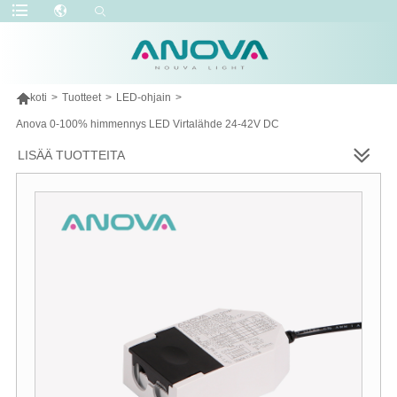

koti
>
Tuotteet
>
LED-ohjain
>
Anova 0-100% himmennys LED Virtalähde 24-42V DC
LISÄÄ TUOTTEITA