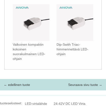
Valkoinen kompaktin
Dip-Swith Triac-
kokoinen
himmennettävä LED-
suorakulmainen LED-
ohjain
ohjain
← edellinen tuote
Seuraava sivu tuote →
tuoteselosteet:
LED-virtalähde
24-42V DC LED Virta