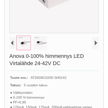
Anova 0-100% himmennys LED
Virtalähde 24-42V DC
Tuote nro.:
ATD008C0200-SH0142
Takuu:
5 vuoden takuu
● Välkkymätön
● 0-100 % himmennys
● PF>0,95
● 125mA, 150mA, 175mA, 200mA vaihtoehtoja varten