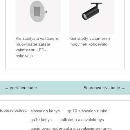
Kierrätetystä valtameren
Kierrätetty valtameren
muovimateriaalista
muovinen kohdevalo
valmistettu LED-
askelvalo
← edellinen tuote
Seuraava sivu tuote →
tuoteselosteet:
alasvalon kehys
gu10 alasvalon runko
gu10 kehys
kallistettu alasvalokehys
uusiutuvaa materiaalia alasvalaisimen runko