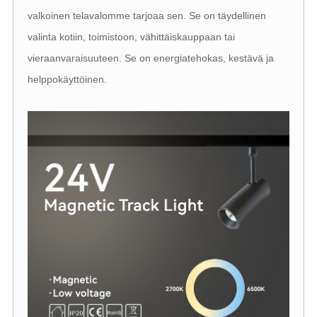
valkoinen telavalomme tarjoaa sen. Se on täydellinen
valinta kotiin, toimistoon, vähittäiskauppaan tai
vieraanvaraisuuteen. Se on energiatehokas, kestävä ja
helppokäyttöinen.