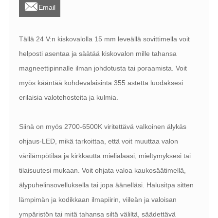

Email
Tällä 24 V:n kiskovalolla 15 mm leveällä sovittimella voit
helposti asentaa ja säätää kiskovalon mille tahansa
magneettipinnalle ilman johdotusta tai poraamista. Voit
myös kääntää kohdevalaisinta 355 astetta luodaksesi
erilaisia ​​valotehosteita ja kulmia.
Siinä on myös 2700-6500K viritettävä valkoinen älykäs
ohjaus-LED, mikä tarkoittaa, että voit muuttaa valon
värilämpötilaa ja kirkkautta mielialaasi, mieltymyksesi tai
tilaisuutesi mukaan. Voit ohjata valoa kaukosäätimellä,
älypuhelinsovelluksella tai jopa äänelläsi. Halusitpa sitten
lämpimän ja kodikkaan ilmapiirin, viileän ja valoisan
ympäristön tai mitä tahansa siltä väliltä, ​​säädettävä