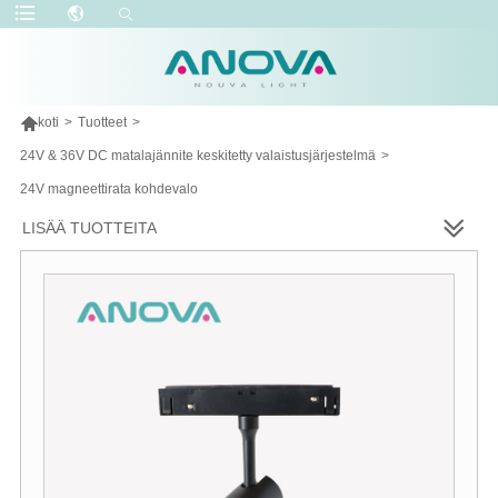

koti
>
Tuotteet
>
24V & 36V DC matalajännite keskitetty valaistusjärjestelmä
>
24V magneettirata kohdevalo
LISÄÄ TUOTTEITA