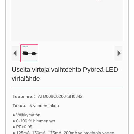
Useita virtoja vaihtoehto Pyöreä LED-
virtalähde
Tuote nro.:
ATD008C0200-SH0342
Takuu:
5 vuoden takuu
● Välkkymätön
● 0-100 % himmennys
● PF>0,95
● 125mA, 150mA, 175mA, 200mA vaihtoehtoja varten