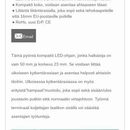
● Kompakti koko, voidaan asentaa ahtaaseen tilaan
● Liitäntä liitäntärasialla, joka sopii sekä tehokaapeleille
että 16mm EU-joustaville putkille
● RoHs, uusi ErP, CE

Email
Tämä pyöreä kompakti LED-ohjain, jonka halkaisija on
vain 50 mm ja korkeus 23 mm. Se voidaan liittää
ulkoiseen kytkentärasiaan ja asentaa helposti ahtaisiin
tiloihin. Ulkoisessa kytkentärasiassa on myös
erityistä"hampaat"muotoilu, joka sopii sekä sisään/ulos
joustaviin putkiin että normaaliin virtajohtoon. Työnnä
terminaali kuljettajan laatikon sisällä voi säästää
asentajien työtunteja.