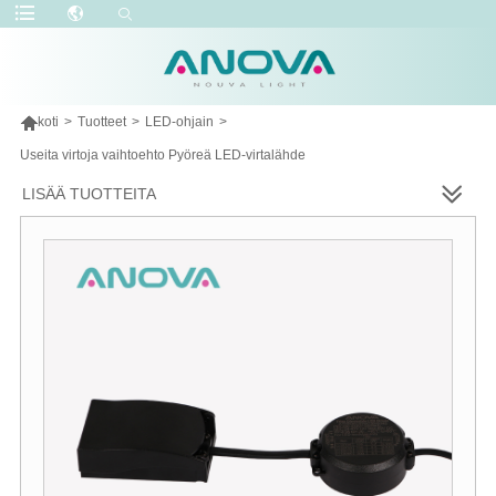

koti
>
Tuotteet
>
LED-ohjain
>
Useita virtoja vaihtoehto Pyöreä LED-virtalähde
LISÄÄ TUOTTEITA