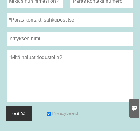

Privacybeleid
esittää