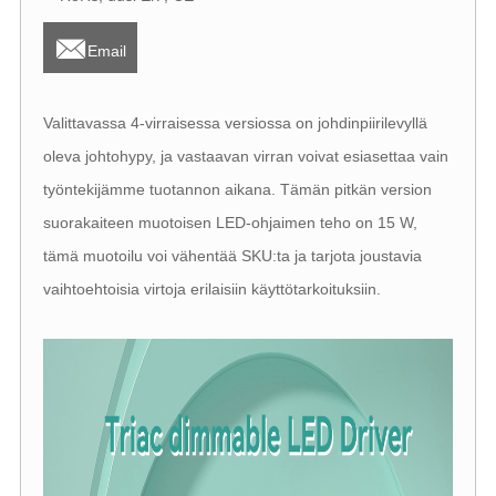

Email
Valittavassa 4-virraisessa versiossa on johdinpiirilevyllä
oleva johtohypy, ja vastaavan virran voivat esiasettaa vain
työntekijämme tuotannon aikana. Tämän pitkän version
suorakaiteen muotoisen LED-ohjaimen teho on 15 W,
tämä muotoilu voi vähentää SKU:ta ja tarjota joustavia
vaihtoehtoisia virtoja erilaisiin käyttötarkoituksiin.