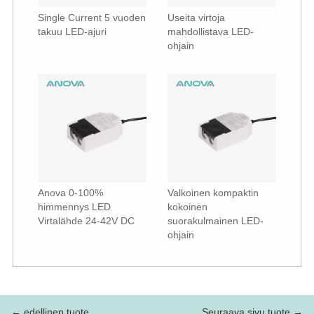
Single Current 5 vuoden
Useita virtoja
takuu LED-ajuri
mahdollistava LED-
ohjain
Anova 0-100%
Valkoinen kompaktin
himmennys LED
kokoinen
Virtalähde 24-42V DC
suorakulmainen LED-
ohjain
← edellinen tuote
Seuraava sivu tuote →