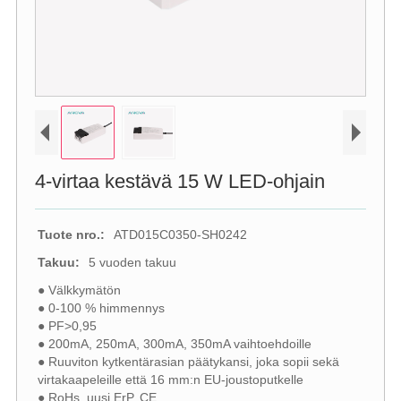
4-virtaa kestävä 15 W LED-ohjain
Tuote nro.:
ATD015C0350-SH0242
Takuu:
5 vuoden takuu
● Välkkymätön
● 0-100 % himmennys
● PF>0,95
● 200mA, 250mA, 300mA, 350mA vaihtoehdoille
● Ruuviton kytkentärasian päätykansi, joka sopii sekä
virtakaapeleille että 16 mm:n EU-joustoputkelle
● RoHs, uusi ErP, CE