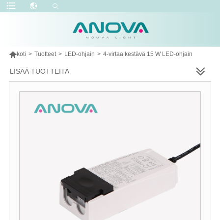

koti
>
Tuotteet
>
LED-ohjain
>
4-virtaa kestävä 15 W LED-ohjain
LISÄÄ TUOTTEITA