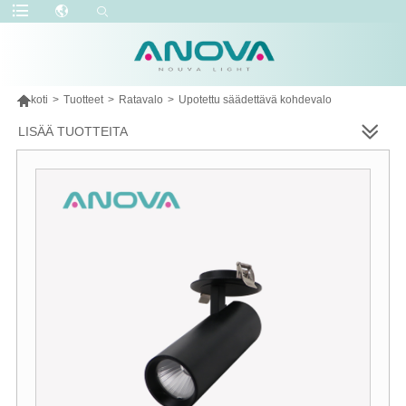

koti
>
Tuotteet
>
Ratavalo
>
Upotettu säädettävä kohdevalo
LISÄÄ TUOTTEITA