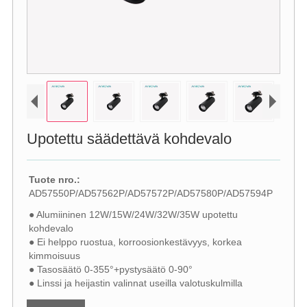
Upotettu säädettävä kohdevalo
Tuote nro.:
AD57550P/AD57562P/AD57572P/AD57580P/AD57594P
● Alumiininen 12W/15W/24W/32W/35W upotettu
kohdevalo
● Ei helppo ruostua, korroosionkestävyys, korkea
kimmoisuus
● Tasosäätö 0-355°+pystysäätö 0-90°
● Linssi ja heijastin valinnat useilla valotuskulmilla