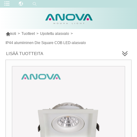

koti
>
Tuotteet
>
Upotettu alasvalo
>
IP44 alumiininen Die Square COB LED-alasvalo
LISÄÄ TUOTTEITA