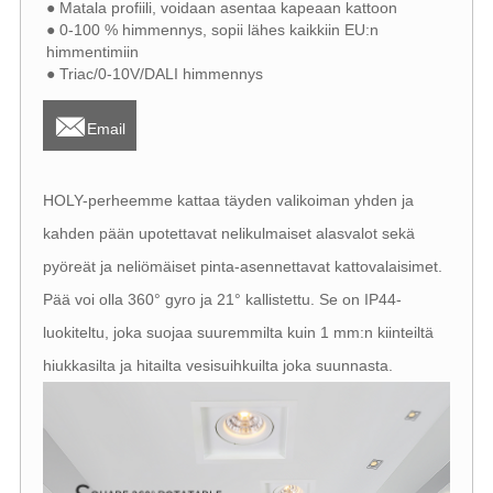
● Matala profiili, voidaan asentaa kapeaan kattoon
● 0-100 % himmennys, sopii lähes kaikkiin EU:n
himmentimiin
● Triac/0-10V/DALI himmennys

Email
HOLY-perheemme kattaa täyden valikoiman yhden ja
kahden pään upotettavat nelikulmaiset alasvalot sekä
pyöreät ja neliömäiset pinta-asennettavat kattovalaisimet.
Pää voi olla 360° gyro ja 21° kallistettu. Se on IP44-
luokiteltu, joka suojaa suuremmilta kuin 1 mm:n kiinteiltä
hiukkasilta ja hitailta vesisuihkuilta joka suunnasta.