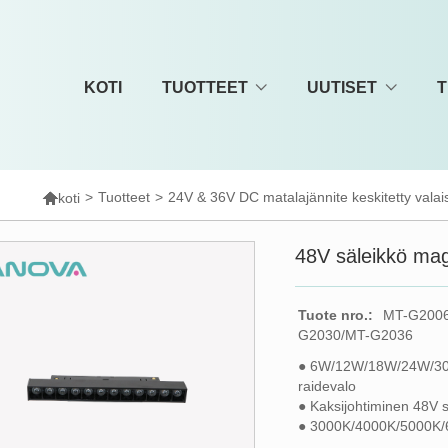
KOTI
TUOTTEET
UUTISET
T

>
Tuotteet
>
24V & 36V DC matalajännite keskitetty valai
koti
48V säleikkö mag
Tuote nro.:
MT-G2006
G2030/MT-G2036
● 6W/12W/18W/24W/30
raidevalo
● Kaksijohtiminen 48V s
● 3000K/4000K/5000K/