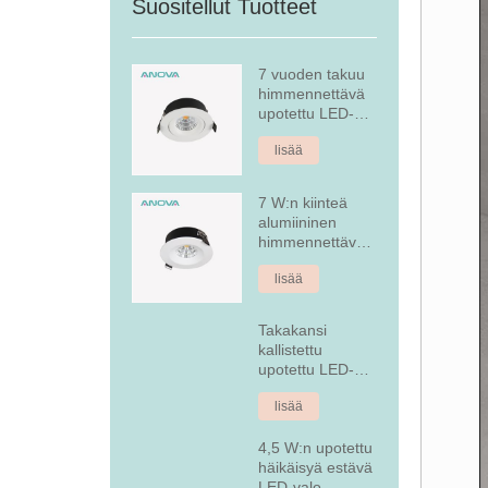
Suositellut Tuotteet
7 vuoden takuu
himmennettävä
upotettu LED-
alasvalo
lisää
7 W:n kiinteä
alumiininen
himmennettävä
upotettu LED-
lisää
alasvalo
Takakansi
kallistettu
upotettu LED-
alasvalo
lisää
4,5 W:n upotettu
häikäisyä estävä
LED-valo