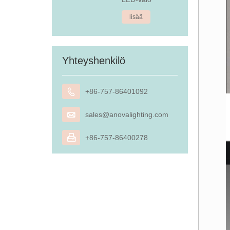
lisää
Yhteyshenkilö

+86-757-86401092

sales@anovalighting.com

+86-757-86400278