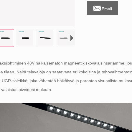

Email
aksijohtiminen 48V häikäisemätön magneettikiskovalaisinsarjamme, joust
a tilaan. Näitä telavaloja on saatavana eri kokoisina ja tehovaihtoe
 UGR-säleikkö, joka vähentää häikäisyä ja parantaa visuaalista mukavuut
valaistustoiveidesi mukaan.