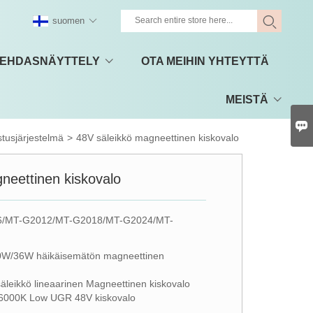
suomen
EHDASNÄYTTELY
OTA MEIHIN YHTEYTTÄ
MEISTÄ

stusjärjestelmä
>
48V säleikkö magneettinen kiskovalo
neettinen kiskovalo
/MT-G2012/MT-G2018/MT-G2024/MT-
W/36W häikäisemätön magneettinen
äleikkö lineaarinen Magneettinen kiskovalo
6000K Low UGR 48V kiskovalo