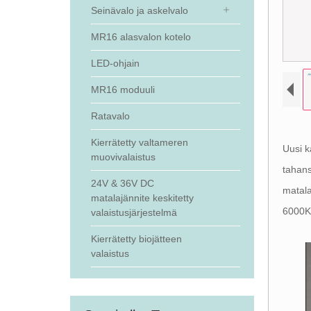
Seinävalo ja askelvalo
MR16 alasvalon kotelo
LED-ohjain
MR16 moduuli
Ratavalo
Kierrätetty valtameren
Uusi k
muovivalaistus
tahans
24V & 36V DC
matala
matalajännite keskitetty
6000K 
valaistusjärjestelmä
Kierrätetty biojätteen
valaistus