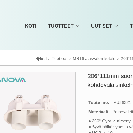
KOTI
TUOTTEET
UUTISET
T

>
Tuotteet
>
MR16 alasvalon kotelo
>
206*1
koti
206*111mm suora
kohdevalaisinkeh
Tuote nro.:
AU36321
Materiaali:
Painevalett
● 360° Gyro ja nimetty
● Syvä häikäisynesto v
● UGR ＜ 10