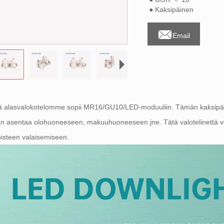
● Kaksipäinen

Email
ä alasvalokotelomme sopii MR16/GU10/LED-moduuliin. Tämän kaksipäis
an asentaa olohuoneeseen, makuuhuoneeseen jne. Tätä valotelinettä 
pisteen valaisemiseen.