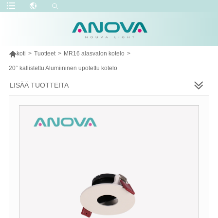

koti
>
Tuotteet
>
MR16 alasvalon kotelo
>
20° kallistettu Alumiininen upotettu kotelo
LISÄÄ TUOTTEITA