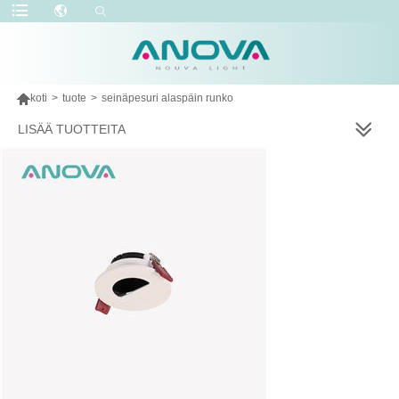

koti
>
tuote
>
seinäpesuri alaspäin runko
LISÄÄ TUOTTEITA