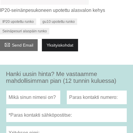
IP20-seinänpesukoneen upotettu alasvalon kehys
IP20 upotettu runko
gu10 upotettu runko
Seinäpesuri alaspäin runko

Send Email
Yksityiskohdat
Hanki uusin hinta? Me vastaamme
mahdollisimman pian (12 tunnin kuluessa)