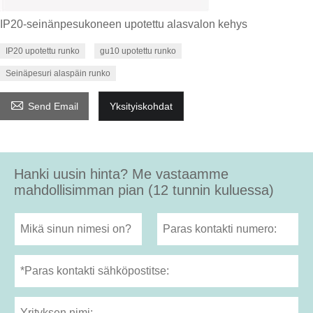
IP20-seinänpesukoneen upotettu alasvalon kehys
IP20 upotettu runko
gu10 upotettu runko
Seinäpesuri alaspäin runko

Send Email
Yksityiskohdat
Hanki uusin hinta? Me vastaamme
mahdollisimman pian (12 tunnin kuluessa)