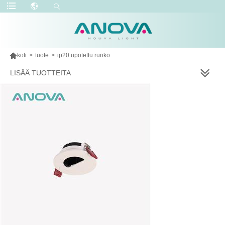

koti
>
tuote
>
ip20 upotettu runko
LISÄÄ TUOTTEITA