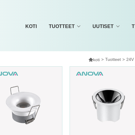
KOTI
TUOTTEET
UUTISET
T

>
Tuotteet
>
24V 
koti