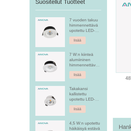
Suositellut Tuotteet
7 vuoden takuu
himmennettävä
upotettu LED-
alasvalo
lisää
7 W:n kiinteä
alumiininen
himmennettävä
upotettu LED-
lisää
alasvalo
48
Takakansi
kallistettu
upotettu LED-
alasvalo
lisää
4,5 W:n upotettu
Hank
häikäisyä estävä