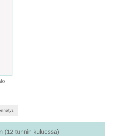
alo
ennätys
 (12 tunnin kuluessa)