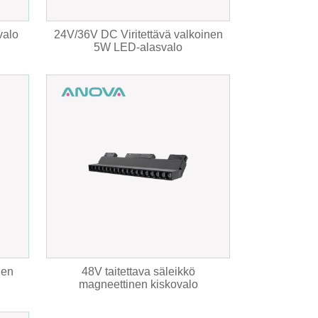
valo
24V/36V DC Viritettävä valkoinen
5W LED-alasvalo
nen
48V taitettava säleikkö
magneettinen kiskovalo