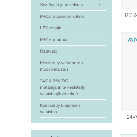
Seinävalo ja askelvalo
DC 2
MR16 alasvalon kotelo
LED-ohjain
MR16 moduuli
Ratavalo
Kierrätetty valtameren
muovivalaistus
24V & 36V DC
matalajännite keskitetty
valaistusjärjestelmä
Kierrätetty biojätteen
valaistus
24V