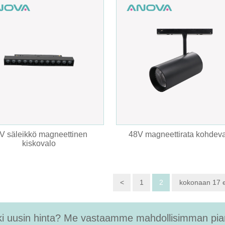
V säleikkö magneettinen
48V magneettirata kohdev
kiskovalo
<
1
2
kokonaan 17 
i uusin hinta? Me vastaamme mahdollisimman pian