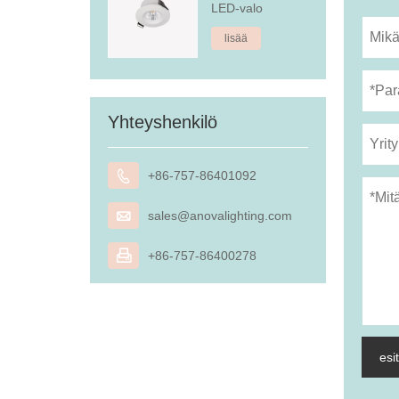
LED-valo
lisää
Yhteyshenkilö

+86-757-86401092

sales@anovalighting.com

+86-757-86400278
esi