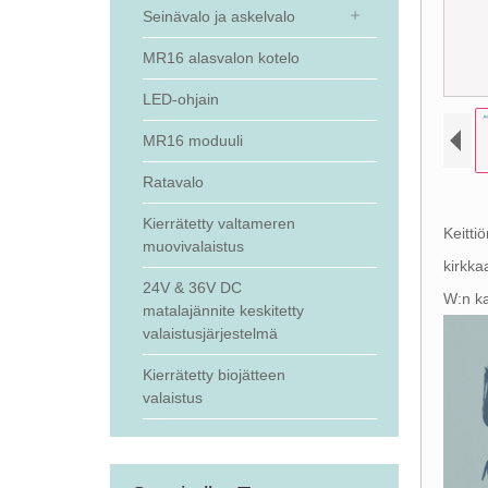
Seinävalo ja askelvalo
MR16 alasvalon kotelo
LED-ohjain
MR16 moduuli
Ratavalo
Kierrätetty valtameren
Keitti
muovivalaistus
kirkka
24V & 36V DC
W:n ka
matalajännite keskitetty
valaistusjärjestelmä
Kierrätetty biojätteen
valaistus