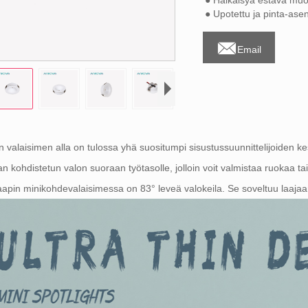
● Häikäisyä estävä muo
● Upotettu ja pinta-ase

Email
ön valaisimen alla on tulossa yhä suositumpi sisustussuunnittelijoiden
an kohdistetun valon suoraan työtasolle, jolloin voit valmistaa ruokaa t
apin minikohdevalaisimessa on 83° leveä valokeila. Se soveltuu laajaa