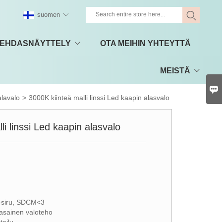
suomen
EHDASNÄYTTELY
OTA MEIHIN YHTEYTTÄ
MEISTÄ

lavalo
>
3000K kiinteä malli linssi Led kaapin alasvalo
li linssi Led kaapin alasvalo
-siru, SDCM<3
tasainen valoteho