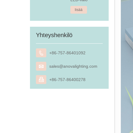
lisää
Yhteyshenkilö

+86-757-86401092

sales@anovalighting.com

+86-757-86400278