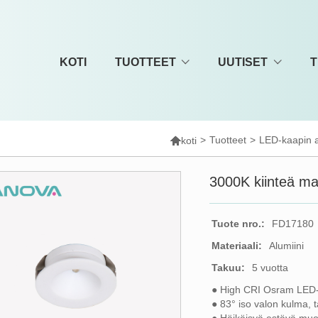
KOTI
TUOTTEET
UUTISET
T

>
Tuotteet
>
LED-kaapin a
koti
3000K kiinteä mal
Tuote nro.:
FD17180
Materiaali:
Alumiini
Takuu:
5 vuotta
● High CRI Osram LED
● 83° iso valon kulma, 