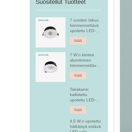
Suositellut Tuotteet
7 vuoden takuu
himmennettävä
upotettu LED-
alasvalo
lisää
7 W:n kiinteä
alumiininen
himmennettävä
upotettu LED-
lisää
alasvalo
Takakansi
kallistettu
upotettu LED-
alasvalo
lisää
4,5 W:n upotettu
häikäisyä estävä
LED-valo