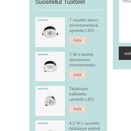
Suositellut Tuotteet
7 vuoden takuu
himmennettävä
upotettu LED-
alasvalo
lisää
esi
7 W:n kiinteä
alumiininen
himmennettävä
upotettu LED-
lisää
alasvalo
Takakansi
kallistettu
upotettu LED-
alasvalo
lisää
4,5 W:n upotettu
häikäisyä estävä