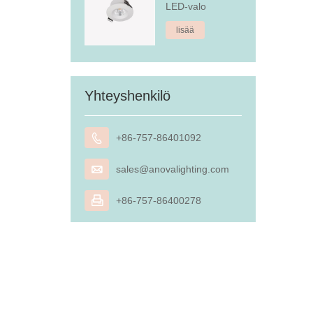
LED-valo
lisää
Yhteyshenkilö

+86-757-86401092

sales@anovalighting.com

+86-757-86400278