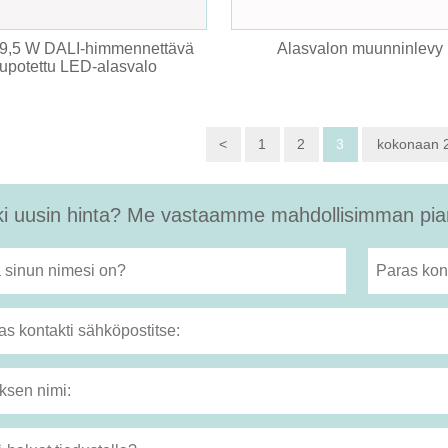
 9,5 W DALI-himmennettävä
Alasvalon muunninlevy
upotettu LED-alasvalo
<
1
2
3
kokonaan 
i uusin hinta? Me vastaamme mahdollisimman pian