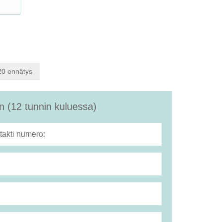
20 ennätys
 (12 tunnin kuluessa)