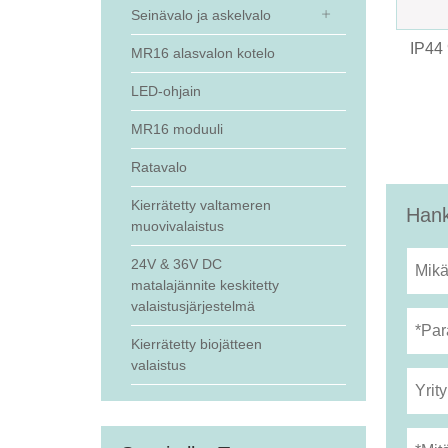
Seinävalo ja askelvalo
IP44
MR16 alasvalon kotelo
LED-ohjain
MR16 moduuli
Ratavalo
Kierrätetty valtameren
Hank
muovivalaistus
24V & 36V DC
matalajännite keskitetty
valaistusjärjestelmä
Kierrätetty biojätteen
valaistus