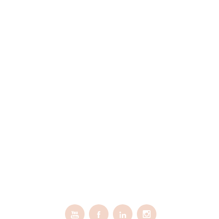



