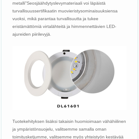
metalli"Seosjäähdytyslevymateriaali voi läpäistä
turvallisuussertifikaatin muovieristysominaisuuksiensa
vuoksi, mikä parantaa turvallisuutta ja tukee
eristämättömiä virtalähteitä ja himmennettävien LED-
ajureiden piirilevyjä.
Tuotekehityksen lisäksi takaisin huomioimaan vähähiilinen
ja ympäristönsuojelu, valitsemme samalla oman
toimitusketjumme, valitsemme myös yhteistyön kestävää