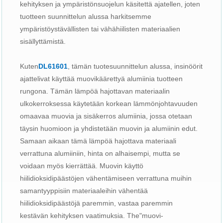
kehityksen ja ympäristönsuojelun käsitettä ajatellen, joten
tuotteen suunnittelun alussa harkitsemme
ympäristöystävällisten tai vähähiilisten materiaalien
sisällyttämistä.
Kuten
DL61601
, tämän tuotesuunnittelun alussa, insinöörit
ajattelivat käyttää muovikäärettyä alumiinia tuotteen
rungona. Tämän lämpöä hajottavan materiaalin
ulkokerroksessa käytetään korkean lämmönjohtavuuden
omaavaa muovia ja sisäkerros alumiinia, jossa otetaan
täysin huomioon ja yhdistetään muovin ja alumiinin edut.
Samaan aikaan tämä lämpöä hajottava materiaali
verrattuna alumiiniin, hinta on alhaisempi, mutta se
voidaan myös kierrättää. Muovin käyttö
hiilidioksidipäästöjen vähentämiseen verrattuna muihin
samantyyppisiin materiaaleihin vähentää
hiilidioksidipäästöjä paremmin, vastaa paremmin
kestävän kehityksen vaatimuksia. The"muovi-