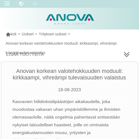

koti
>
Uutiset
>
Yrityksen uutiset
>
Anovan korkean valotehokkuuden moduuli: kirkkaampi, vihreämpi
tulevaisuuden valaistus
LISÄÄ TUOTTEITA
Anovan korkean valotehokkuuden moduuli:
kirkkaampi, vihreämpi tulevaisuuden valaistus
18-08-2023
Kasvavien hiilidioksidipäästöjen aikakaudella, joka
muodostaa vakavan uhan ympäristöllemme ja ihmisten
olemassaololle, näitä ongelmia pahentavat entisestään
nykyiset taloudelliset haasteet, joille on ominaista
energiakustannusten nousu, yritysten ja