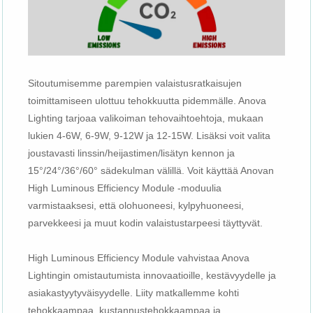
Sitoutumisemme parempien valaistusratkaisujen
toimittamiseen ulottuu tehokkuutta pidemmälle. Anova
Lighting tarjoaa valikoiman tehovaihtoehtoja, mukaan
lukien 4-6W, 6-9W, 9-12W ja 12-15W. Lisäksi voit valita
joustavasti linssin/heijastimen/lisätyn kennon ja
15°/24°/36°/60° sädekulman välillä. Voit käyttää Anovan
High Luminous Efficiency Module -moduulia
varmistaaksesi, että olohuoneesi, kylpyhuoneesi,
parvekkeesi ja muut kodin valaistustarpeesi täyttyvät.
High Luminous Efficiency Module vahvistaa Anova
Lightingin omistautumista innovaatioille, kestävyydelle ja
asiakastyytyväisyydelle. Liity matkallemme kohti
tehokkaampaa, kustannustehokkaampaa ja