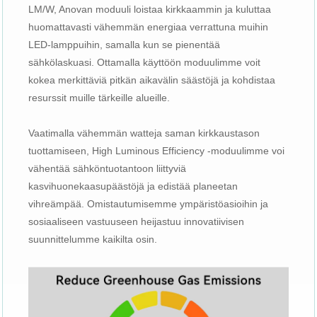
LM/W, Anovan moduuli loistaa kirkkaammin ja kuluttaa
huomattavasti vähemmän energiaa verrattuna muihin
LED-lamppuihin, samalla kun se pienentää
sähkölaskuasi. Ottamalla käyttöön moduulimme voit
kokea merkittäviä pitkän aikavälin säästöjä ja kohdistaa
resurssit muille tärkeille alueille.
Vaatimalla vähemmän watteja saman kirkkaustason
tuottamiseen, High Luminous Efficiency -moduulimme voi
vähentää sähköntuotantoon liittyviä
kasvihuonekaasupäästöjä ja edistää planeetan
vihreämpää. Omistautumisemme ympäristöasioihin ja
sosiaaliseen vastuuseen heijastuu innovatiivisen
suunnittelumme kaikilta osin.